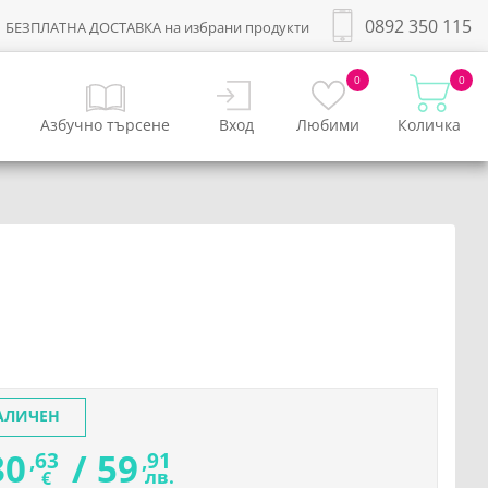
0892 350 115
БЕЗПЛАТНА ДОСТАВКА на избрани продукти
0
0
Азбучно търсене
Вход
Любими
Количка
АЛИЧЕН
30
/
59
,63
,91
лв.
€