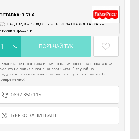
ОСТАВКА:
3.53 €
НАД
102
,26
€
/
200
,00
лв.
БЕЗПЛАТНА ДОСТАВКА на
лв.
избрани продукти
ПОРЪЧАЙ ТУК
Г Хлапета не гарантира изрично наличността на стоката към
омента на приключване на поръчката! В случай на
еждувременно изчерпана наличност, ще се свържем с Вас
воевременно!
0892 350 115
БЪРЗО ЗАПИТВАНЕ