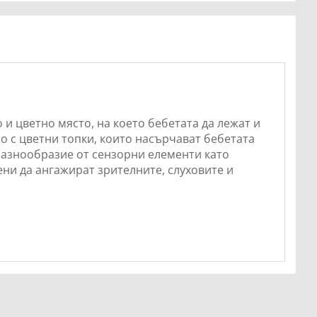
 и цветно място, на което бебетата да лежат и
но с цветни топки, които насърчават бебетата
разнообразие от сензорни елементи като
ни да ангажират зрителните, слуховите и