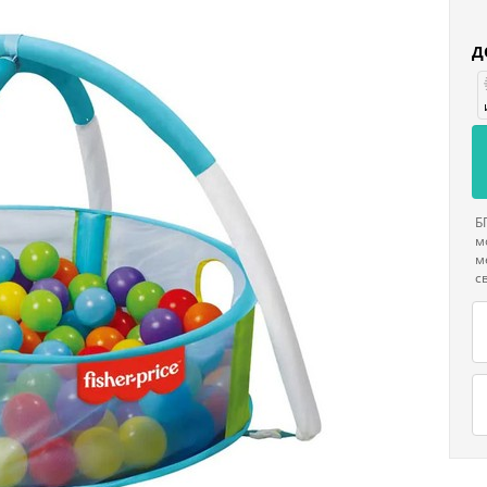
Д
Б
м
м
с