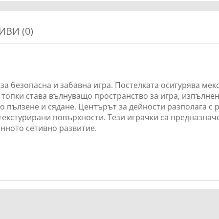
ИВИ (0)
 за безопасна и забавна игра. Постелката осигурява меко
за топки става вълнуващо пространство за игра, изпълне
о пълзене и сядане. Центърът за дейности разполага с 
текстурирани повърхности. Тези играчки са предназначе
анното сетивно развитие.