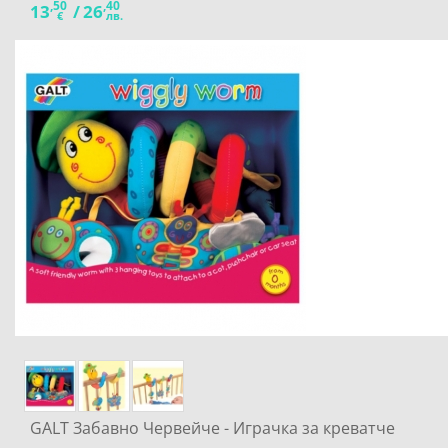
,50
,40
13
/
26
€
лв.
GALT Забавно Червейче - Играчка за креватче