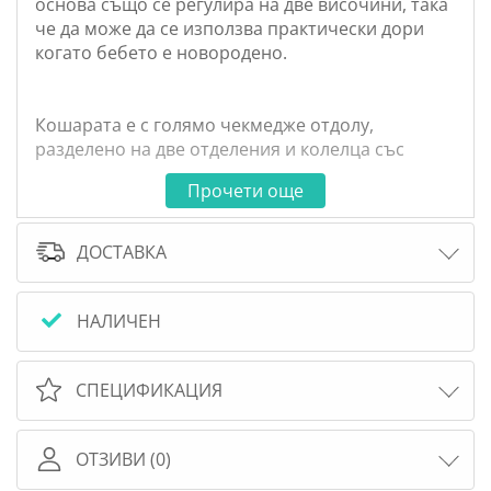
основа също се регулира на две височини, така
че да може да се използва практически дори
когато бебето е новородено.
Кошарата е с голямо чекмедже отдолу,
разделено на две отделения и колелца със
спирачна система, улесняваща придвижването.
Прочети още
Здравата и дълготрайна рамка е боядисана с
нетоксични бои… и е 100% произведена в
ДОСТАВКА
Италия!
Подходящ матрак: 63/124см
НАЛИЧЕН
ВНИМАНИЕ:
СПЕЦИФИКАЦИЯ
когато бебето е вътре в кошарата без надзор
от възрастен, уверете се, че страните са
ОТЗИВИ (0)
заключени на максималната си височина със
специалните предпазители.