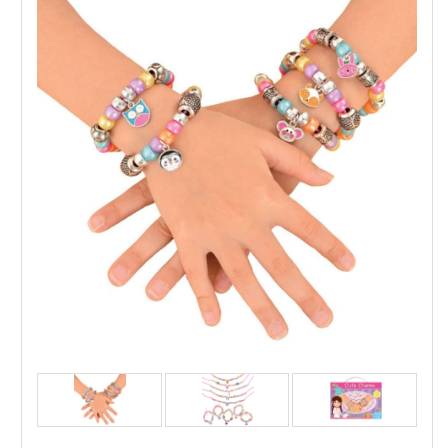
GALT Бижута талисмани