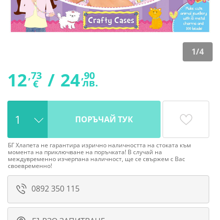
1
/
4
12
/
24
,73
,90
лв.
€
ПОРЪЧАЙ ТУК
БГ Хлапета не гарантира изрично наличността на стоката към
момента на приключване на поръчката! В случай на
междувременно изчерпана наличност, ще се свържем с Вас
своевременно!
0892 350 115