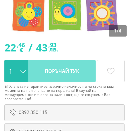
1
/
4
22
/
43
,46
,93
лв.
€
ПОРЪЧАЙ ТУК
БГ Хлапета не гарантира изрично наличността на стоката към
момента на приключване на поръчката! В случай на
междувременно изчерпана наличност, ще се свържем с Вас
своевременно!
0892 350 115