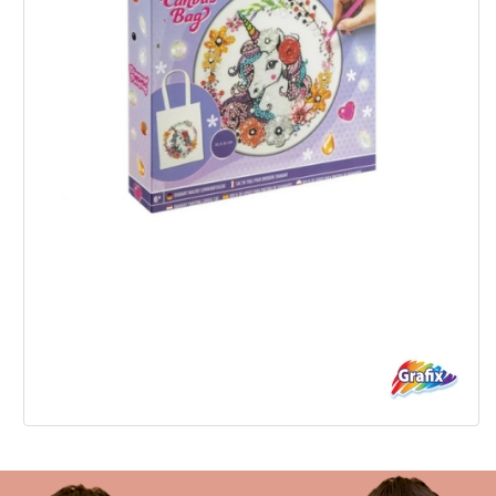
Grafix - Украси чанта за пазаруване
,62
,90
7
14
€
лв.