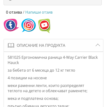
0 отзива
/
Напиши отзив
ОПИСАНИЕ НА ПРОДУКТА
581025 Ергономична раница 4-Way Carrier Black
Hauck
за бебета от 6 месеца до 12 кг тегло
4 позиции на носене
меки раменни ленти, които разпределят
теглото на детето и облекчават раменете;
мека и подплатена основа;
плътно обхваща детското телце;