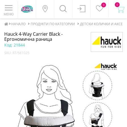
0
0
МЕНЮ
НАЧАЛО
ПРОДУКТИ ПО КАТЕГОРИИ
ДЕТСКИ КОЛИЧКИ И АКСЕСО
Hauck 4-Way Carrier Black -
Ергономична раница
Код:
21844
SKU:
RT/581025