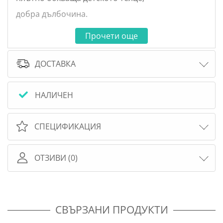
добра дълбочина.
Може да се закрепи лесно и да бъде използвано
Прочети още
по няколко различни начина или да се носи
индивидуално. Закрепеният лигавник може да
се свали и
ДОСТАВКА
почисти лесно. Ако желаете да носите детето си
лице в лице, просто отворете ципа на
НАЛИЧЕН
ергономичната седалка. По този начин бебето
ви ще седи в
СПЕЦИФИКАЦИЯ
правилната позиция, близо до вас. Позволете
на бебето ви да опознае обкръжението си като
го обърнете и затворите ципа. Също можете да
ОТЗИВИ (0)
носите бебето
си на гърба, както би искало. Когато искате да
носите детето си странично, трябва да
прикрепите включения колан към носача. Така
СВЪРЗАНИ ПРОДУКТИ
ще получите желаната