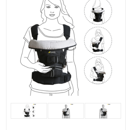
човек. Това прави много по-лесно изкачването
по стълбите, возенете в автобуса или грижата
за домашните работи. Раницата е особено лека
и сгъваема,
така че можете да я вземете навсякъде.. Тя
гарантира на вашето детенце чувство за
сигурност и расте заедно с него.
Напълно подплатена, така че детето ви да може
да седи удобно и да го носите в комфорт, без да
ви наранява гърба. Също така има луксозно
залепване,
което предпазва главата, врата и гърба на
детето ви. Страничната подложка в областта на
главата я поддържа, има и катарами за
регулиране на ширината.
Подплатената зона на тазобедрената част може
да бъде индивидуално регулирана със
Hauck 4-Way Carrier Black - Ергономична раница
закопчалки, което ви позволява да адаптирате