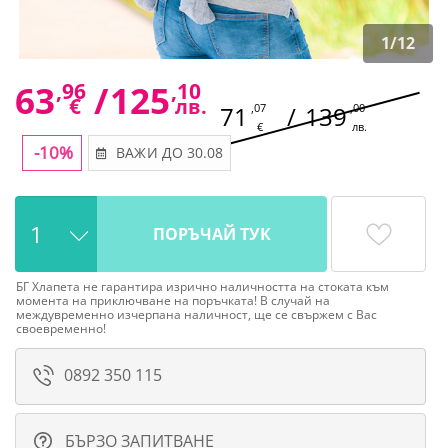
1
/
12
63
,96
/
125
,10
€
лв.
71
,07
/
139
,00
€
лв.
-10%
ВАЖИ ДО 30.08
ПОРЪЧАЙ ТУК
БГ Хлапета не гарантира изрично наличността на стоката към
момента на приключване на поръчката! В случай на
междувременно изчерпана наличност, ще се свържем с Вас
своевременно!
0892 350 115
БЪРЗО ЗАПИТВАНЕ