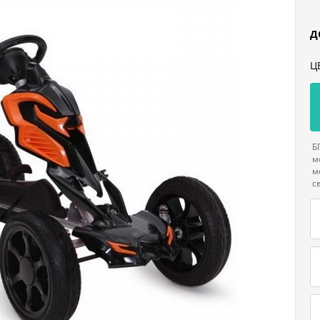
Д
Ц
Б
м
м
с