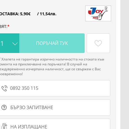
ОСТАВКА:
5
,90
€
/
11
,54
лв.
ВЯТ:
ПОРЪЧАЙ ТУК
Г Хлапета не гарантира изрично наличността на стоката към
омента на приключване на поръчката! В случай на
еждувременно изчерпана наличност, ще се свържем с Вас
воевременно!
0892 350 115
БЪРЗО ЗАПИТВАНЕ
НА ИЗПЛАЩАНЕ