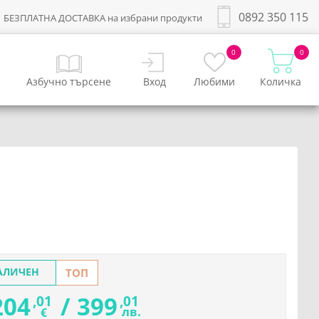
0892 350 115
БЕЗПЛАТНА ДОСТАВКА на избрани продукти
0
0
Азбучно търсене
Вход
Любими
Количка
АЛИЧЕН
ТОП
204
/
399
,01
,01
лв.
€