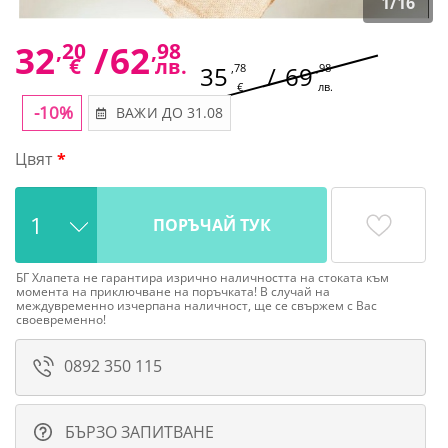
1
/
16
32
,20
/
62
,98
€
лв.
35
,78
/
69
,98
€
лв.
-10%
ВАЖИ ДО 31.08
Цвят
ПОРЪЧАЙ ТУК
БГ Хлапета не гарантира изрично наличността на стоката към
момента на приключване на поръчката! В случай на
междувременно изчерпана наличност, ще се свържем с Вас
своевременно!
0892 350 115
БЪРЗО ЗАПИТВАНЕ