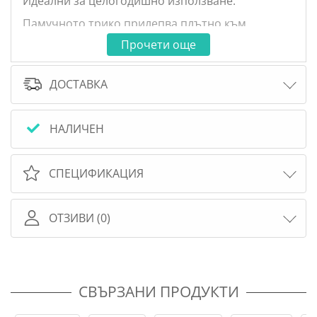
Идеални за целогодишно използване.
Памучното трико прилепва плътно към
матрака без да образува гънки.
Прочети още
ДОСТАВКА
НАЛИЧЕН
СПЕЦИФИКАЦИЯ
ОТЗИВИ (0)
Спално бельо за детска стая
СВЪРЗАНИ ПРОДУКТИ
Мека, нежна и дишаща материя.