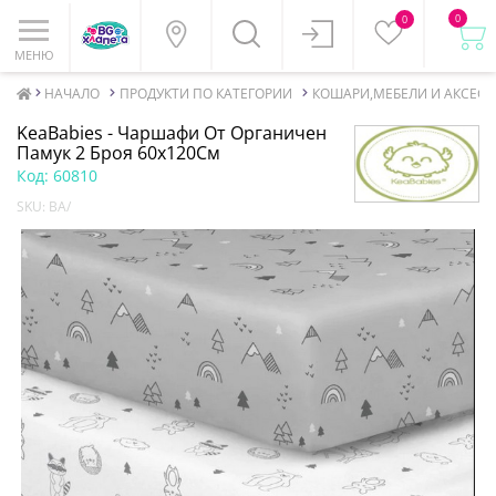
0
0
МЕНЮ
НАЧАЛО
ПРОДУКТИ ПО КАТЕГОРИИ
КОШАРИ,МЕБЕЛИ И АКСЕСО
KeaBabies - Чаршафи От Органичен
Памук 2 Броя 60х120См
Код:
60810
SKU:
BA/