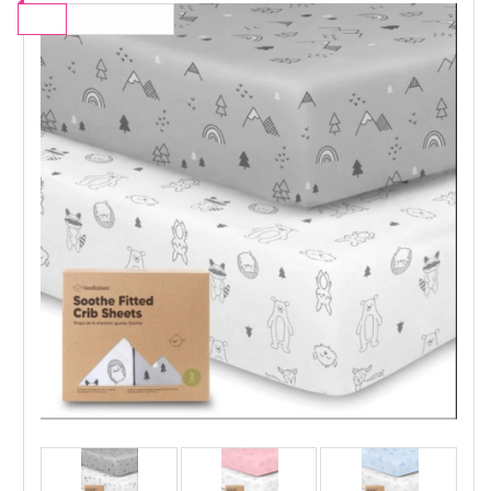
Материя - Дишащ Органичен Памук
-10
%
ВАЖИ ДО 31.08
Изработен от мек и дишащ органичен памук,
осигуряващ безопасна, релаксираща и удобна
среда за възстановяващ сън.
Перфектен за деликатната кожа на Вашето
бебе.