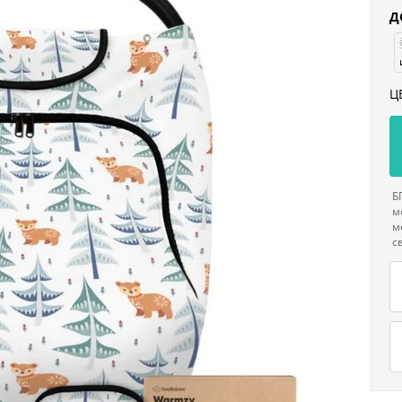
Д
Ц
Б
м
м
с