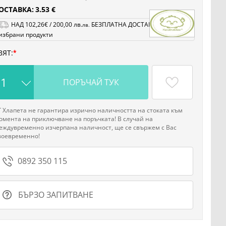
ОСТАВКА:
3.53 €
НАД
102
,26
€
/
200
,00
лв.
БЕЗПЛАТНА ДОСТАВКА на
лв.
избрани продукти
ВЯТ:
ПОРЪЧАЙ ТУК
Г Хлапета не гарантира изрично наличността на стоката към
омента на приключване на поръчката! В случай на
еждувременно изчерпана наличност, ще се свържем с Вас
воевременно!
0892 350 115
БЪРЗО ЗАПИТВАНЕ