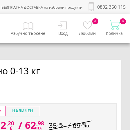
0892 350 115
БЕЗПЛАТНА ДОСТАВКА на избрани продукти
0
0
Азбучно търсене
Вход
Любими
Количка
о 0-13 кг
%
НАЛИЧЕН
32
/
62
,20
,98
35
/
69
,78
,98
лв.
лв.
€
€