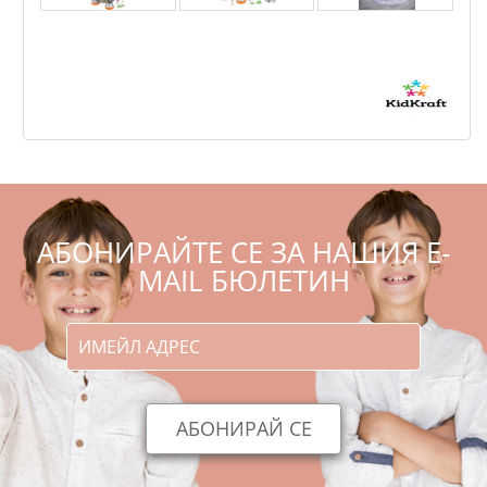
KidKraft - Дървена космическа станция за игра
,31
,00
127
249
€
лв.
АБОНИРАЙТЕ СЕ ЗА НАШИЯ E-
MAIL БЮЛЕТИН