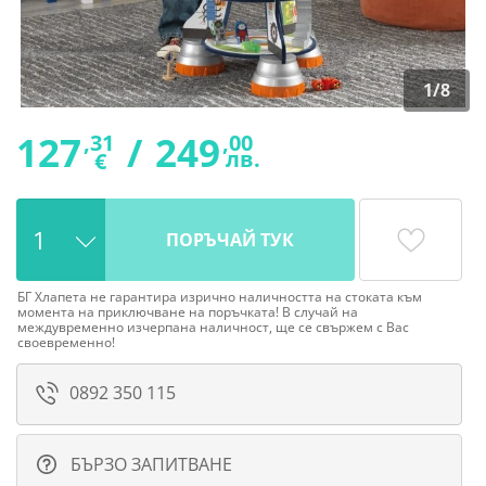
1
/
8
127
/
249
,31
,00
лв.
€
ПОРЪЧАЙ ТУК
БГ Хлапета не гарантира изрично наличността на стоката към
момента на приключване на поръчката! В случай на
междувременно изчерпана наличност, ще се свържем с Вас
своевременно!
0892 350 115
БЪРЗО ЗАПИТВАНЕ