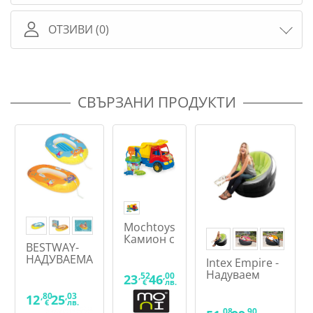
ОТЗИВИ (0)
СВЪРЗАНИ ПРОДУКТИ
Mochtoys
Камион с
BESTWAY-
плажна
НАДУВАЕМА
Intex Empire -
кофичка
ЛОДКА
Надуваем
5614
,52
,00
23
46
МОРСКИ
€
лв.
ергономичен
СВЯТ
,80
,03
фотьойл,
12
25
€
лв.
асортимент,
,08
,90