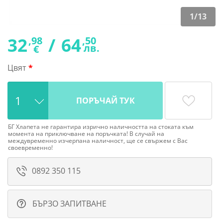
1
/
13
32
/
64
,98
,50
лв.
€
Цвят
ПОРЪЧАЙ ТУК
БГ Хлапета не гарантира изрично наличността на стоката към
момента на приключване на поръчката! В случай на
междувременно изчерпана наличност, ще се свържем с Вас
своевременно!
0892 350 115
БЪРЗО ЗАПИТВАНЕ