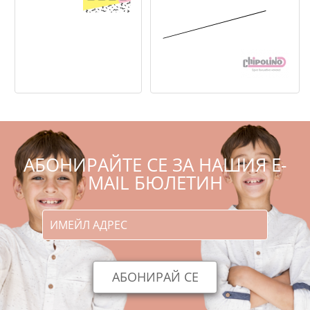
,98
,50
32
64
€
лв.
,54
,51
103
/
202
€
лв.
,12
,21
91
/
178
лв.
€
АБОНИРАЙТЕ СЕ ЗА НАШИЯ E-
MAIL БЮЛЕТИН