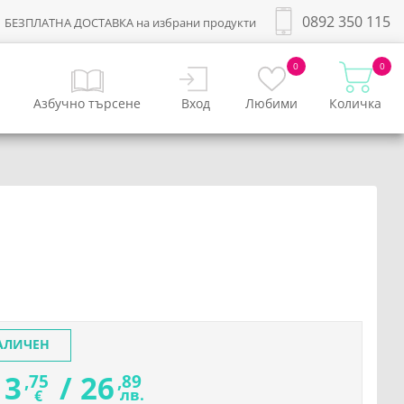
0892 350 115
БЕЗПЛАТНА ДОСТАВКА на избрани продукти
0
0
Азбучно търсене
Вход
Любими
Количка
АЛИЧЕН
13
/
26
,75
,89
лв.
€