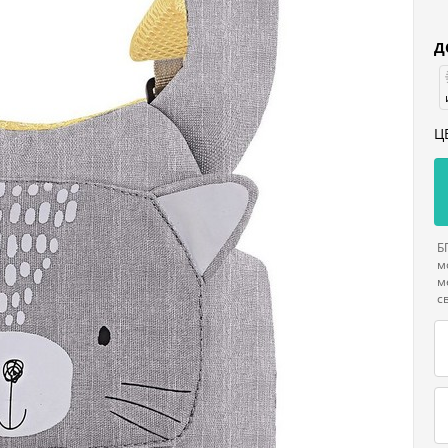
Д
Ц
Б
м
м
с