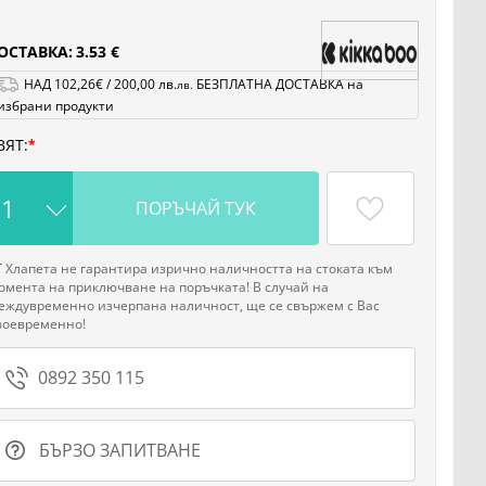
ОСТАВКА:
3.53 €
НАД
102
,26
€
/
200
,00
лв.
БЕЗПЛАТНА ДОСТАВКА на
лв.
избрани продукти
ВЯТ:
ПОРЪЧАЙ ТУК
Г Хлапета не гарантира изрично наличността на стоката към
омента на приключване на поръчката! В случай на
еждувременно изчерпана наличност, ще се свържем с Вас
воевременно!
0892 350 115
БЪРЗО ЗАПИТВАНЕ