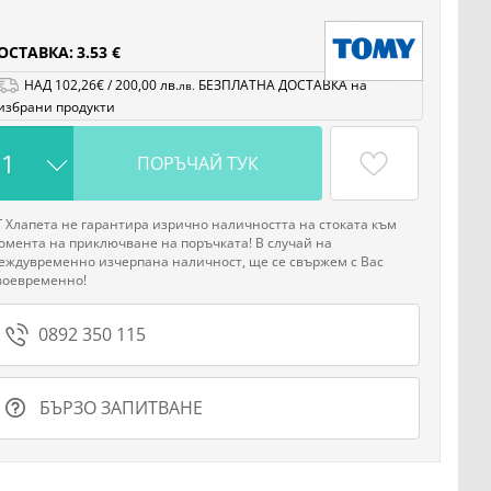
ОСТАВКА:
3.53 €
НАД
102
,26
€
/
200
,00
лв.
БЕЗПЛАТНА ДОСТАВКА на
лв.
избрани продукти
ПОРЪЧАЙ ТУК
Г Хлапета не гарантира изрично наличността на стоката към
омента на приключване на поръчката! В случай на
еждувременно изчерпана наличност, ще се свържем с Вас
воевременно!
0892 350 115
БЪРЗО ЗАПИТВАНЕ