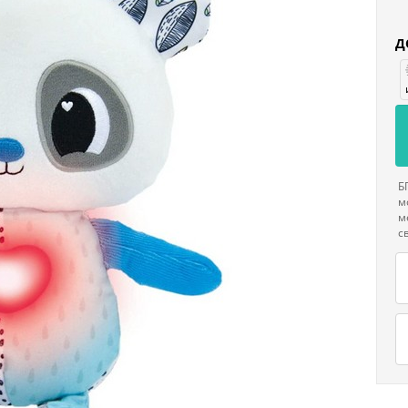
Д
Б
м
м
с