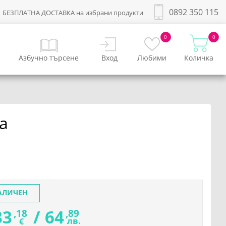
0892 350 115
БЕЗПЛАТНА ДОСТАВКА на избрани продукти
0
0
Азбучно търсене
Вход
Любими
Количка
а
АЛИЧЕН
33
/
64
,18
,89
лв.
€