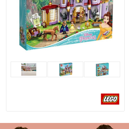
LEGO Disney Princess Belle and the Beast's Castle
- Конструктор
,48
,90
114
223
€
лв.