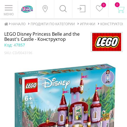
0
0
МЕНЮ
НАЧАЛО
ПРОДУКТИ ПО КАТЕГОРИИ
ИГРАЧКИ
КОНСТРУКТОРИ
LEGO Disney Princess Belle and the
Beast's Castle - Конструктор
Код:
47857
SKU:
CD/0043196