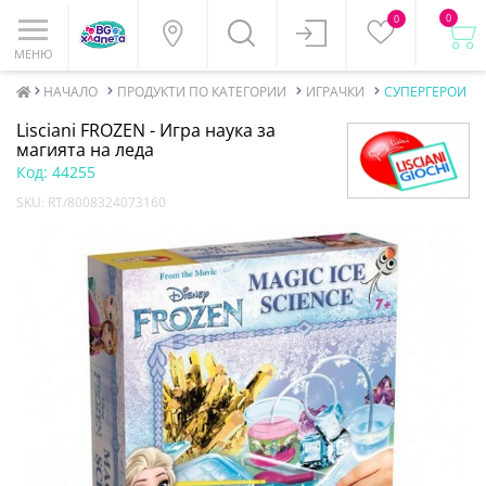
0
0
МЕНЮ
НАЧАЛО
ПРОДУКТИ ПО КАТЕГОРИИ
ИГРАЧКИ
СУПЕРГЕРОИ
Lisciani FROZEN - Игра наука за
магията на леда
Код:
44255
SKU:
RT/8008324073160