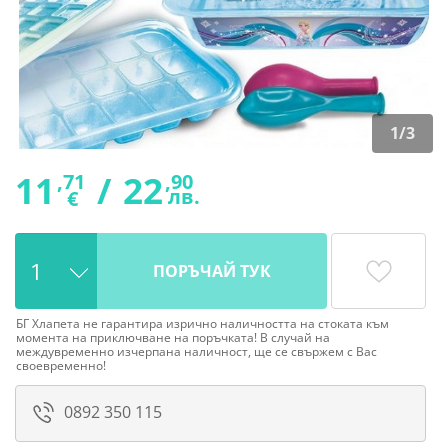
1
/
3
11
/
22
,71
,90
лв.
€
ПОРЪЧАЙ ТУК
БГ Хлапета не гарантира изрично наличността на стоката към
момента на приключване на поръчката! В случай на
междувременно изчерпана наличност, ще се свържем с Вас
своевременно!
0892 350 115