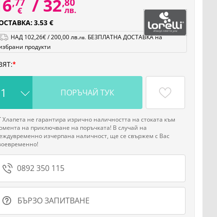
16
/
32
,77
,80
€
лв.
ОСТАВКА:
3.53 €
НАД
102
,26
€
/
200
,00
лв.
БЕЗПЛАТНА ДОСТАВКА на
лв.
избрани продукти
ВЯТ:
ПОРЪЧАЙ ТУК
Г Хлапета не гарантира изрично наличността на стоката към
омента на приключване на поръчката! В случай на
еждувременно изчерпана наличност, ще се свържем с Вас
воевременно!
0892 350 115
БЪРЗО ЗАПИТВАНЕ