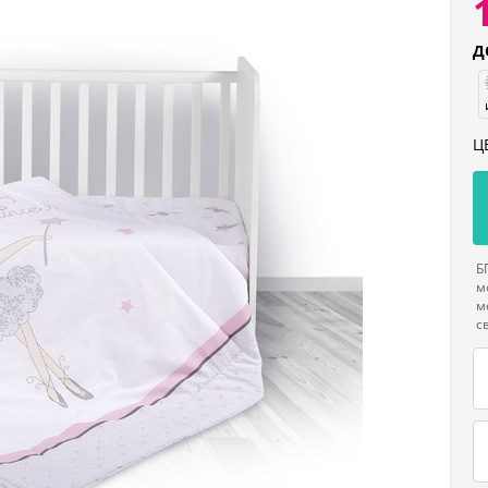
Д
Ц
Б
м
м
с