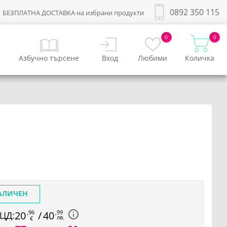
0892 350 115
БЕЗПЛАТНА ДОСТАВКА на избрани продукти
0
0
Азбучно търсене
Вход
Любими
Количка
АЛИЧЕН
,96
,99
20
/
40
ЦД:
лв.
€