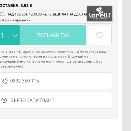
ОСТАВКА:
3.53 €
НАД
102
,26
€
/
200
,00
лв.
БЕЗПЛАТНА ДОСТАВКА на
лв.
избрани продукти
ПОРЪЧАЙ ТУК
Г Хлапета не гарантира изрично наличността на стоката към
омента на приключване на поръчката! В случай на
еждувременно изчерпана наличност, ще се свържем с Вас
воевременно!
0892 350 115
БЪРЗО ЗАПИТВАНЕ