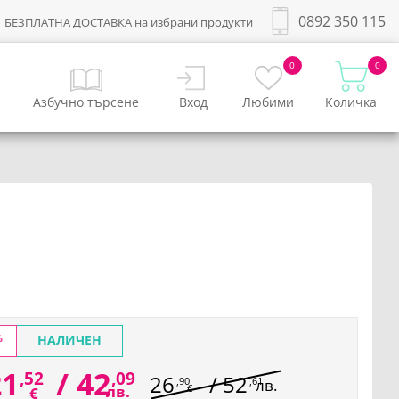
0892 350 115
БЕЗПЛАТНА ДОСТАВКА на избрани продукти
0
0
Азбучно търсене
Вход
Любими
Количка
%
НАЛИЧЕН
21
/
42
,52
,09
26
/
52
,90
,61
лв.
лв.
€
€