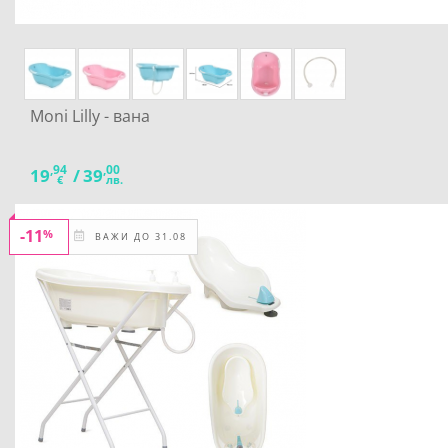
Moni Lilly - вана
,94
,00
19
/
39
€
лв.
-11
%
ВАЖИ ДО 31.08