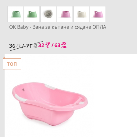
OK Baby - Вана за къпане и сядане ОПЛА
,39
,35
32
/
63
36
/
71
,81
,99
€
лв.
€
лв.
ТОП