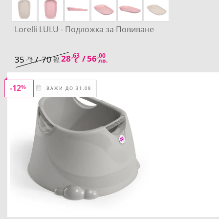
Lorelli LULU - Подложка за Повиване
,63
,00
28
/
56
35
/
70
,79
,00
€
лв.
€
лв.
-12
%
ВАЖИ ДО 31.08