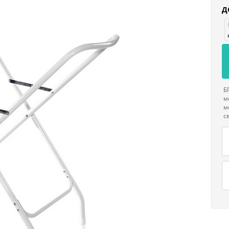
Д
Б
м
м
с