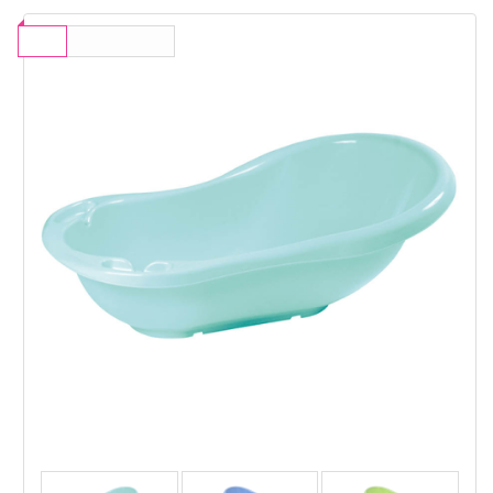
-20
%
ВАЖИ ДО 31.08