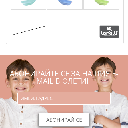
Lorelli - Вана 84 см
,73
,90
12
/
24
€
лв.
,18
,92
10
/
19
лв.
€
АБОНИРАЙТЕ СЕ ЗА НАШИЯ E-
MAIL БЮЛЕТИН