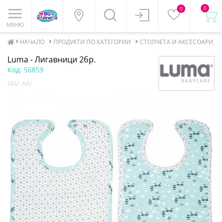
0
0
МЕНЮ
НАЧАЛО
ПРОДУКТИ ПО КАТЕГОРИИ
СТОЛЧЕТА И АКСЕСОАРИ ЗА
Luma - Лигавници 2бр.
Код:
56859
SKU:
AA/