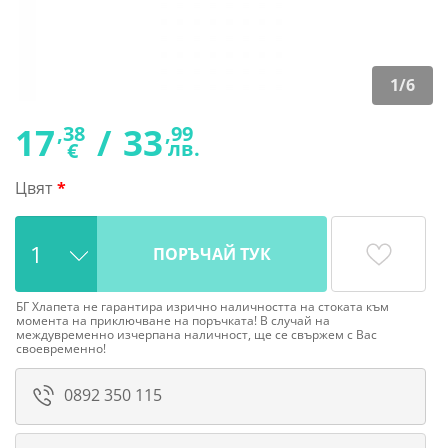
1
/
6
17
/
33
,38
,99
лв.
€
Цвят
ПОРЪЧАЙ ТУК
БГ Хлапета не гарантира изрично наличността на стоката към
момента на приключване на поръчката! В случай на
междувременно изчерпана наличност, ще се свържем с Вас
своевременно!
0892 350 115