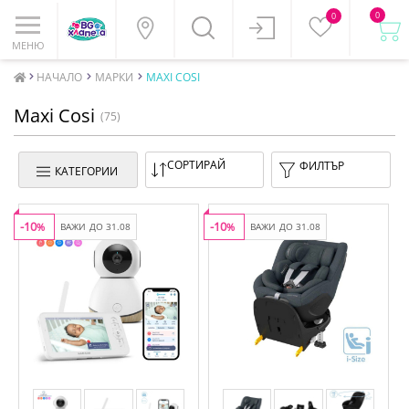
0
0
МЕНЮ
НАЧАЛО
МАРКИ
MAXI COSI
Maxi Cosi
(75)
СОРТИРАЙ
ФИЛТЪР
КАТЕГОРИИ
-10
-10
%
ВАЖИ ДО 31.08
%
ВАЖИ ДО 31.08