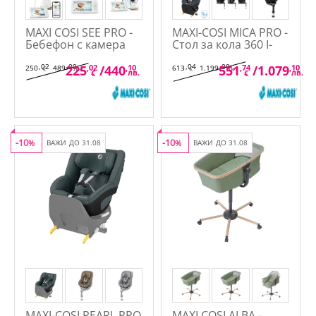
MAXI COSI SEE PRO -
MAXI-COSI MICA PRO -
Бебефон с камера
Стол за кола 360 I-
360
SIZE 40-105см
,02
,00
,04
,00
225
,02
/
440
,10
551
,74
/
1.079
,10
250
489
613
1.199
€
лв.
€
лв.
лв.
лв.
€
€
-10
-10
%
ВАЖИ ДО 31.08
%
ВАЖИ ДО 31.08
MAXI-COSI PEARL PRO
MAXI COSI ALBA -