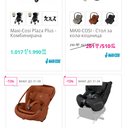
Maxi-Cosi Plaza Plus -
MAXI-COSI - Стол за
Комбинирана
кола-кошница
количка 2в1
PEBBLE SLIDE PRO I-
SIZE (40-87см)
,00
,19
261
,00
/
510
,47
290
567
€
лв.
лв.
€
,47
,00
1.017
1.990
€
лв.
-10
-10
%
ВАЖИ ДО 31.08
%
ВАЖИ ДО 31.08