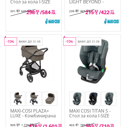
Стол за кола I-SIZE
LIGHT BEYOND -
(61-105см)
Кошара на 2 нива
,83
,00
,80
,01
298
,65
/
584
,10
215
,82
/
422
,11
331
649
239
469
€
лв.
€
лв.
лв.
лв.
€
€
-10
-10
%
ВАЖИ ДО 31.08
%
ВАЖИ ДО 31.08
MAXI-COSI PLAZA+
MAXI COSI TITAN S -
LUXE - Комбинирана
Стол за кола I-SIZE
количка 2в1
ISOFIX 76-150 см
,59
,00
,41
,00
818
,63
/
1.601
,10
363
,07
/
710
,10
909
1.779
403
789
€
лв.
€
лв.
лв.
лв.