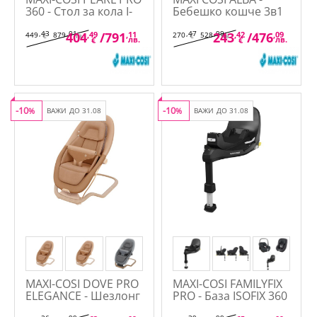
360 - Стол за кола I-
Бебешко кошче 3в1
SIZE 61-105см
,43
,01
,47
,99
404
,49
/
791
,11
243
,42
/
476
,09
449
879
270
528
€
лв.
€
лв.
лв.
лв.
€
€
-10
-10
%
ВАЖИ ДО 31.08
%
ВАЖИ ДО 31.08
MAXI-COSI DOVE PRO
MAXI-COSI FAMILYFIX
ELEGANCE - Шезлонг
PRO - База ISOFIX 360