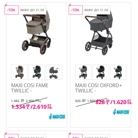
-10
-10
%
ВАЖИ ДО 31.08
%
ВАЖИ ДО 31.08
MAXI COSI FAME
MAXI COSI OXFORD+
TWILLIC -
TWILLIC -
Комбинирана
Комбинирана
количка 2в1
количка 2в1
,75
,01
,33
,01
828
,30
/
1.620
,01
1.482
2.900
920
1.800
€
лв.
€
лв.
лв.
€
1.334
,48
/
2.610
,01
лв.
€