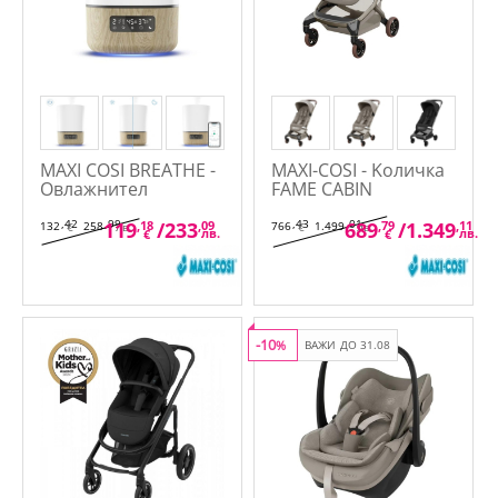
MAXI COSI BREATHE -
MAXI-COSI - Kоличка
Овлажнител
FAME CABIN
,42
,99
,43
,01
119
,18
/
233
,09
689
,79
/
1.349
,11
132
258
766
1.499
€
лв.
€
лв.
лв.
лв.
€
€
-10
%
ВАЖИ ДО 31.08