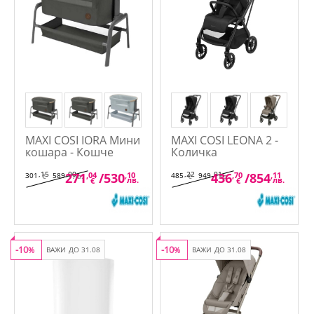
MAXI COSI IORA Мини
MAXI COSI LEONA 2 -
кошара - Кошче
Количка
,15
,00
,22
,01
271
,04
/
530
,10
436
,70
/
854
,11
301
589
485
949
€
лв.
€
лв.
лв.
лв.
€
€
-10
-10
%
ВАЖИ ДО 31.08
%
ВАЖИ ДО 31.08