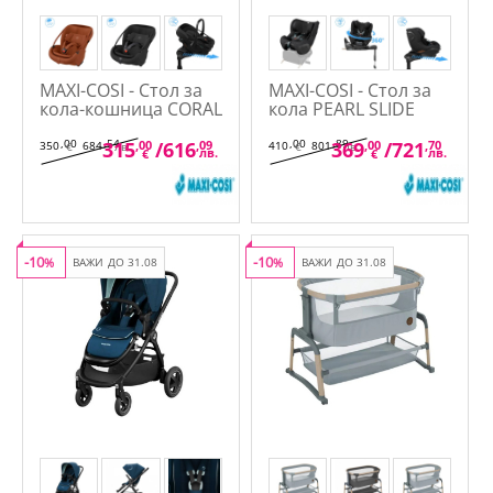
MAXI-COSI - Стол за
MAXI-COSI - Стол за
кола-кошница CORAL
кола PEARL SLIDE
SLIDE PRO I-SIZE (40-
PRO I-SIZE (61-105см)
87см)
,00
,54
,00
,89
315
,00
/
616
,09
369
,00
/
721
,70
350
684
410
801
€
лв.
€
лв.
лв.
лв.
€
€
-10
-10
%
ВАЖИ ДО 31.08
%
ВАЖИ ДО 31.08