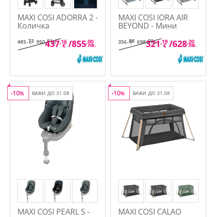
MAXI COSI ADORRA 2 -
MAXI COSI IORA AIR
Количка
BEYOND - Мини
кошара-кошче
,73
,01
,88
,00
437
,16
/
855
,00
321
,19
/
628
,20
485
950
356
698
€
лв.
€
лв.
лв.
лв.
€
€
-10
-10
%
ВАЖИ ДО 31.08
%
ВАЖИ ДО 31.08
MAXI COSI PEARL S -
MAXI COSI CALAO