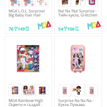
MGA L.O.L. Surprise!
Na! Na !Na! Surprise -
Big Baby Hair Hair
Тийн кукла, Gretchen
Hair - Кукла с
Stripes
аксесоари
,64
,89
,66
,91
76
149
54
106
€
лв.
€
лв.
MGA Rainbow High
Surprise Na Na Na -
Оцвети и създай -
Кукла Пухкава