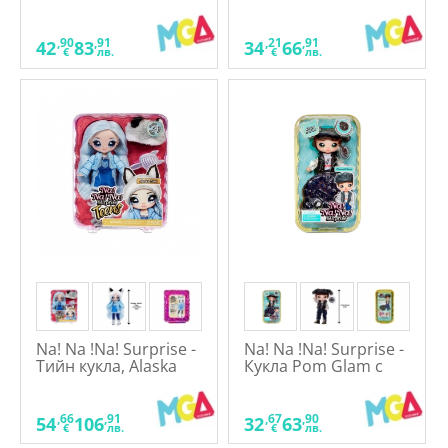
Кукла със зелени
изненада,
очи
асортимент
,90
,91
,21
,91
42
83
34
66
€
лв.
€
лв.
Na! Na !Na! Surprise -
Na! Na !Na! Surprise -
Тийн кукла, Alaska
Кукла Pom Glam с
Frost
портмоне, Maxwell
Dane
,66
,91
,67
,90
54
106
32
63
€
лв.
€
лв.