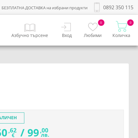
0892 350 115
БЕЗПЛАТНА ДОСТАВКА на избрани продукти
0
0
Азбучно търсене
Вход
Любими
Количка
АЛИЧЕН
50
/
99
,62
,00
лв.
€