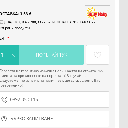
ОСТАВКА:
3.53 €
НАД
102
,26
€
/
200
,00
лв.
БЕЗПЛАТНА ДОСТАВКА на
лв.
избрани продукти
ВЯТ:
ПОРЪЧАЙ ТУК
Г Хлапета не гарантира изрично наличността на стоката към
омента на приключване на поръчката! В случай на
еждувременно изчерпана наличност, ще се свържем с Вас
воевременно!
0892 350 115
БЪРЗО ЗАПИТВАНЕ