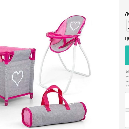
Д
Ц
Б
м
м
с