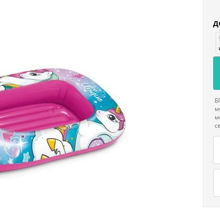
Д
Б
м
м
с