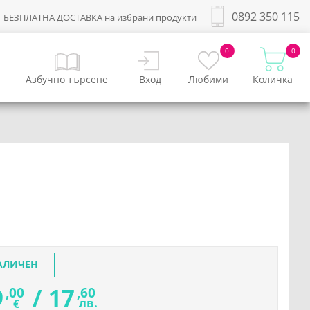
0892 350 115
БЕЗПЛАТНА ДОСТАВКА на избрани продукти
0
0
Азбучно търсене
Вход
Любими
Количка
АЛИЧЕН
9
/
17
,00
,60
лв.
€