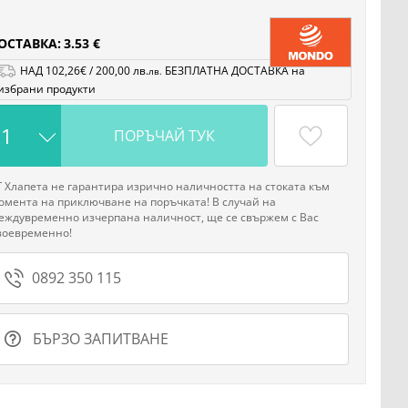
ОСТАВКА:
3.53 €
НАД
102
,26
€
/
200
,00
лв.
БЕЗПЛАТНА ДОСТАВКА на
лв.
избрани продукти
ПОРЪЧАЙ ТУК
Г Хлапета не гарантира изрично наличността на стоката към
омента на приключване на поръчката! В случай на
еждувременно изчерпана наличност, ще се свържем с Вас
воевременно!
0892 350 115
БЪРЗО ЗАПИТВАНЕ