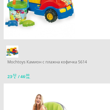
Mochtoys Камион с плажна кофичка 5614
,52
,00
23
/
46
€
лв.