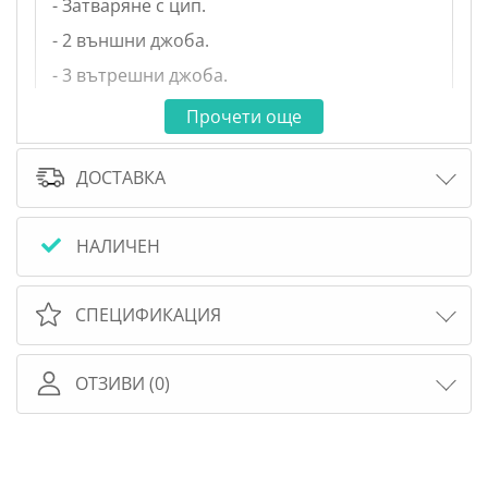
- Затваряне с цип.
- 2 външни джоба.
- 3 вътрешни джоба.
- 2 дръжки.
Прочети още
Размери: 30x40x15,5см.
ДОСТАВКА
Почистване: Машинно пране на 30 градуса.
- Не използвайте белина. - Без химическо
чистене.
НАЛИЧЕН
СПЕЦИФИКАЦИЯ
ОТЗИВИ (0)