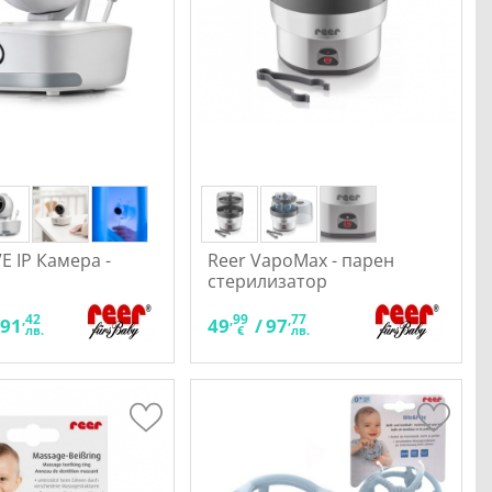
E IP Камера -
Reer VapoMax - парен
стерилизатор
,42
,99
,77
291
49
/
97
лв.
€
лв.