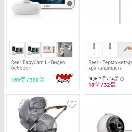
Reer BabyCam L - Видео
Reer - Термометър
бебефон
храна/шишета
,00
,54
,89
,99
169
/
330
ПЦД:
17
/
34
лв.
€
€
лв.
,82
,89
16
/
32
€
лв.