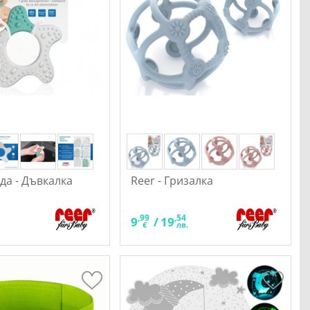
зда - Дъвкалка
Reer - Гризалка
,99
,54
9
/
19
.
€
лв.