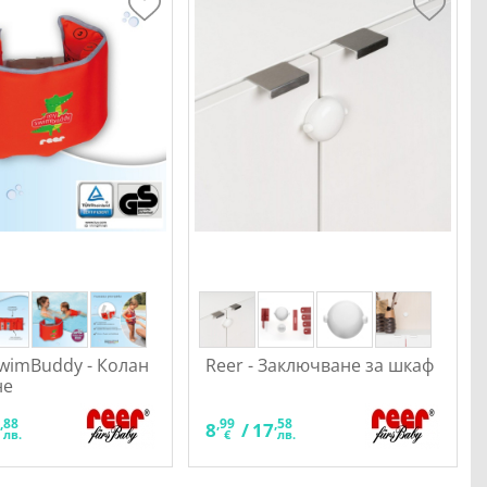
wimBuddy - Колан
Reer - Заключване за шкаф
не
,88
,99
,58
8
8
/
17
лв.
€
лв.