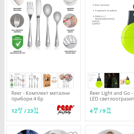
Reer - Комплект метални
Reer Light and Go 
прибори 4 бр
LED светлоотрази
,02
,51
,99
,76
12
/
23
4
/
9
€
лв.
€
лв.