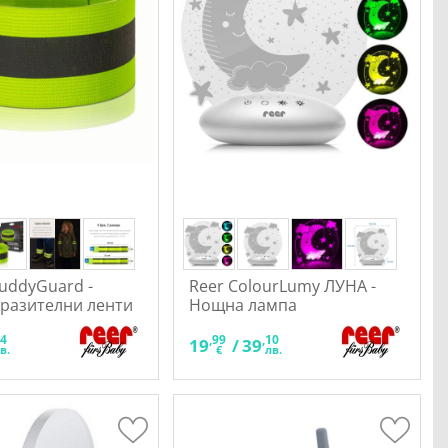
uddyGuard -
Reer ColourLumy ЛУНА -
разителни ленти
Нощна лампа
54
,99
,10
19
/
39
в.
€
лв.