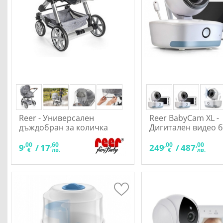
Reer - Универсален
Reer BabyCam XL -
дъждобран за количка
Дигитален видео 
,00
,60
,00
,00
9
/
17
249
/
487
€
лв.
€
лв.