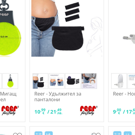
- Мигащ
Reer - Удължител за
Reer - Н
тел
панталони
,99
,49
,00
,
10
/
21
9
/
17
€
лв.
€
л