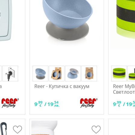
а
Reer - Купичка с вакуум
Reer MyB
Светлоот
,99
,54
,99
,
9
/
19
9
/
19
€
лв.
€
л