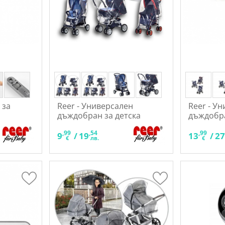
 за
Reer - Универсален
Reer - У
дъждобран за детска
дъждобра
количка
,99
,54
,99
9
/
19
13
/
2
€
лв.
€