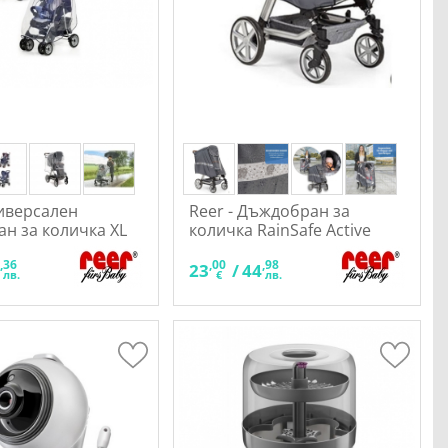
ниверсален
Reer - Дъждобран за
н за количка XL
количка RainSafe Active
,36
,00
,98
7
23
/
44
лв.
€
лв.