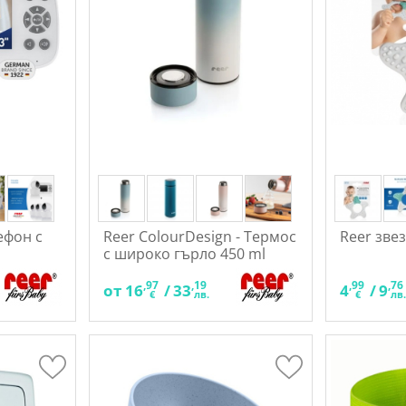
ефон с
Reer ColourDesign - Термос
Reer зве
с широко гърло 450 ml
,97
,19
,99
,76
от
16
/
33
4
/
9
€
лв.
€
лв