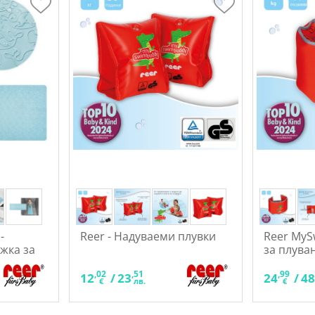
-
Reer - Надуваеми плувки
Reer MyS
жка за
за плува
,02
,51
,99
12
/
23
24
/
4
€
лв.
€