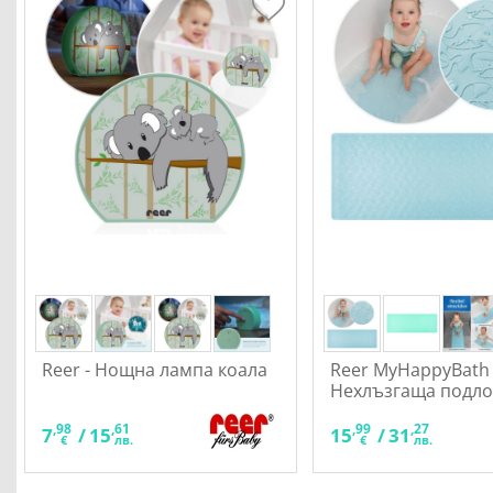
Reer - Нощна лампа коала
Reer MyHappyBath 
Нехлъзгаща подло
баня XL
,98
,61
,99
,27
7
/
15
15
/
31
€
лв.
€
лв.