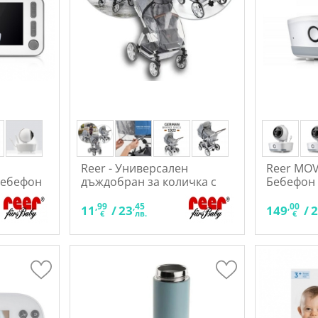
Reer - Универсален
Reer MOV
бебефон
дъждобран за количка с
Бебефон
цип
,99
,45
,00
11
/
23
149
/
€
лв.
€