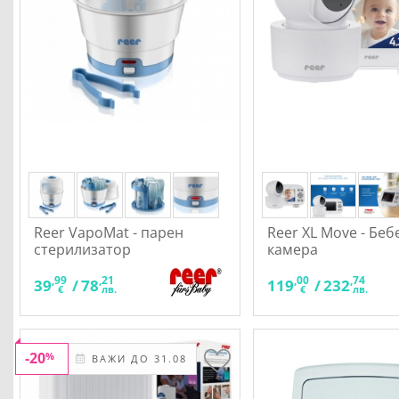
Reer VapoMat - парен
Reer XL Move - Беб
стерилизатор
камера
,99
,21
,00
,74
39
/
78
119
/
232
€
лв.
€
лв.
-20
%
ВАЖИ ДО 31.08