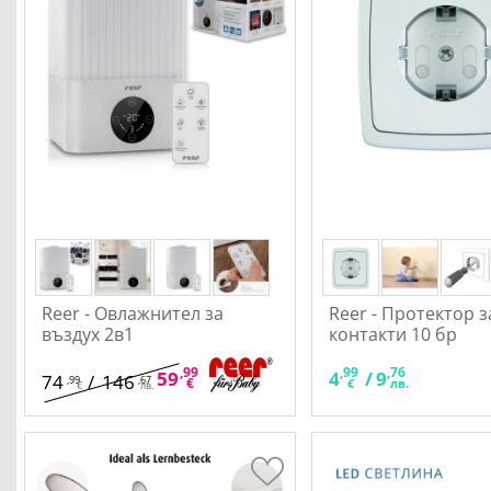
Reer - Овлажнител за
Reer - Протектор з
въздух 2в1
контакти 10 бр
,99
,33
,99
,76
59
/
117
4
/
9
74
/
146
,99
,67
€
лв.
€
лв.
€
лв.