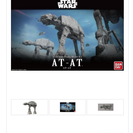
Revell AT-AT - Авиомодел за сглобяване