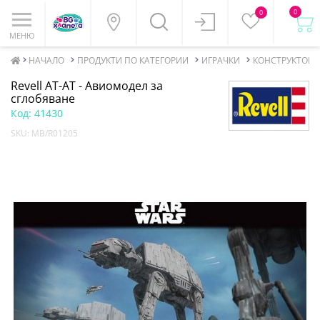
0
0
МЕНЮ
НАЧАЛО
ПРОДУКТИ ПО КАТЕГОРИИ
ИГРАЧКИ
КОНСТРУКТОРИ
Revell AT-AT - Авиомодел за
сглобяване
Код:
41430
SKU:
MB/R01205