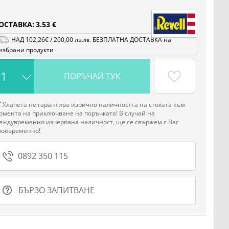
ОСТАВКА:
3.53 €
НАД
102
,26
€
/
200
,00
лв.
БЕЗПЛАТНА ДОСТАВКА на
лв.
избрани продукти
ПОРЪЧАЙ ТУК
Г Хлапета не гарантира изрично наличността на стоката към
омента на приключване на поръчката! В случай на
еждувременно изчерпана наличност, ще се свържем с Вас
воевременно!
0892 350 115
БЪРЗО ЗАПИТВАНЕ