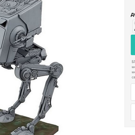
Д
Б
м
м
с