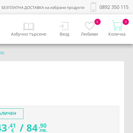
0892 350 115
БЕЗПЛАТНА ДОСТАВКА на избрани продукти
0
0
Азбучно търсене
Вход
Любими
Количка
ARS
АЛИЧЕН
43
/
84
,41
,90
лв.
€