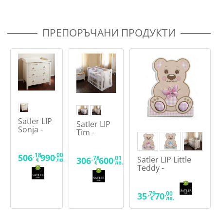
ПРЕПОРЪЧАНИ ПРОДУКТИ
Satler LIP
Satler LIP
Sonja -
Tim -
Скрин
Бебешка
кошара
,18
,00
506
990
,78
,01
Satler LIP Little
306
600
€
лв.
€
лв.
Teddy -
Декоартивен
елемент за
дървена кошара
,79
,00
35
70
€
лв.
Tim