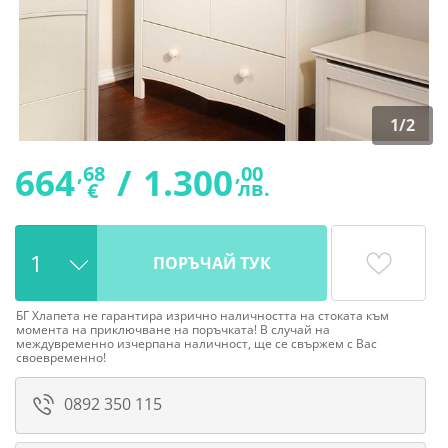
1
/
2
664
/
1.300
,68
,00
лв.
€
ПОРЪЧАЙ ТУК
БГ Хлапета не гарантира изрично наличността на стоката към
момента на приключване на поръчката! В случай на
междувременно изчерпана наличност, ще се свържем с Вас
своевременно!
0892 350 115