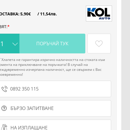
ОСТАВКА:
5
,90
€
/
11
,54
лв.
ВЯТ:
ПОРЪЧАЙ ТУК
Г Хлапета не гарантира изрично наличността на стоката към
омента на приключване на поръчката! В случай на
еждувременно изчерпана наличност, ще се свържем с Вас
воевременно!
0892 350 115
БЪРЗО ЗАПИТВАНЕ
НА ИЗПЛАЩАНЕ