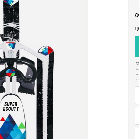
Д
Ц
Б
м
м
с