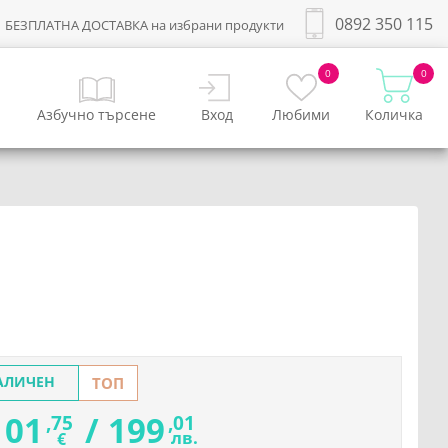
0892 350 115
БЕЗПЛАТНА ДОСТАВКА на избрани продукти
0
0
Азбучно търсене
Вход
Любими
Количка
АЛИЧЕН
ТОП
101
/
199
,75
,01
лв.
€