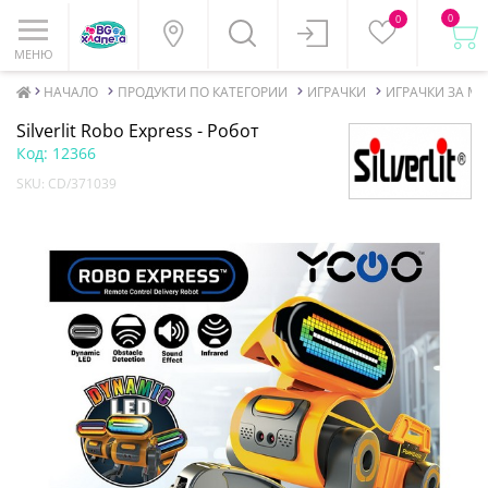
0
0
МЕНЮ
НАЧАЛО
ПРОДУКТИ ПО КАТЕГОРИИ
ИГРАЧКИ
ИГРАЧКИ ЗА М
Silverlit Robo Еxpress - Робот
Код:
12366
SKU:
CD/371039