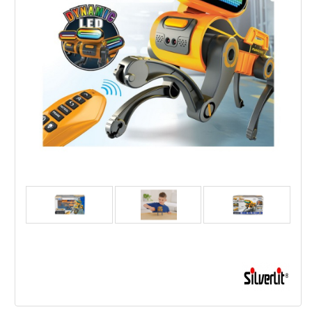
Silverlit Robo Еxpress - Робот
,47
,90
23
45
€
лв.