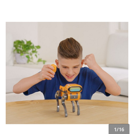
1
/
16