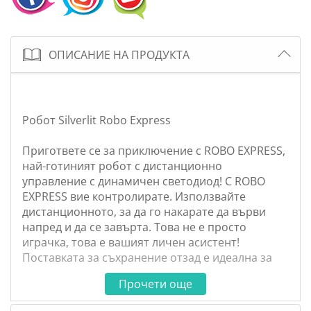
ОПИСАНИЕ НА ПРОДУКТА
Робот Silverlit Robo Еxpress
Пригответе се за приключение с ROBO EXPRESS,
най-готиният робот с дистанционно
управление с динамичен светодиод! С ROBO
EXPRESS вие контролирате. Използвайте
дистанционното, за да го накарате да върви
напред и да се завърта. Това не е просто
играчка, това е вашият личен асистент!
Поставката за съхранение отзад е идеална за
пренасяне на малки предмети и закуски. Просто
Прочети още
ги сложете и гледайте как ROBO EXPRESS ги носи
вместо вас! Но това не е всичко! ROBO EXPRESS