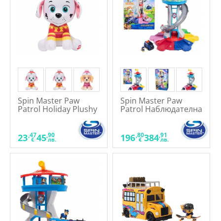
Spin Master Paw
Spin Master Paw
Patrol Holiday Plushy
Patrol Наблюдателна
-Музикална
кула - Игрален
плюшена играчка,
комплект
20 см.
,47
,90
,80
,91
23
45
196
384
€
лв.
€
лв.