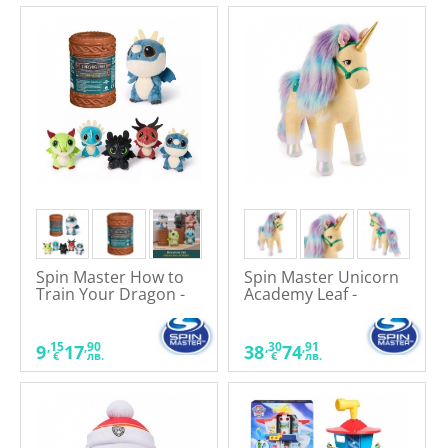
Spin Master How to
Spin Master Unicorn
Train Your Dragon -
Academy Leaf -
Мини плюшена
Плюшен еднорог, 38
играчка изненада,
см.
7.5 см.
,15
,90
,30
,91
9
17
38
74
€
лв.
€
лв.