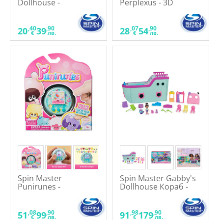
Dollhouse -
Perplexus - 3D
Музикални
Лабиринт
магически ушички
,40
,90
,07
,90
20
39
28
54
€
лв.
€
лв.
Spin Master
Spin Master Gabby's
Punirunes -
Dollhouse Кораб -
Интерактивна
Игрален комплект
играчка, Дигитален
домашен любимец
,08
,90
,98
,90
51
99
91
179
€
лв.
€
лв.