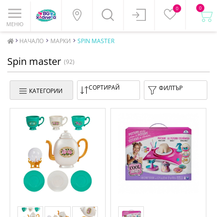
0
0
МЕНЮ
НАЧАЛО
МАРКИ
SPIN MASTER
Spin master
(92)
СОРТИРАЙ
ФИЛТЪР
КАТЕГОРИИ