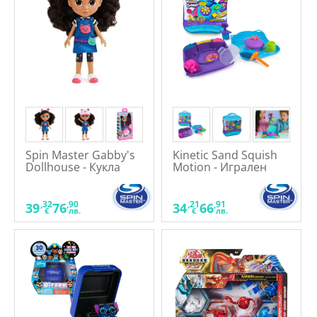
Spin Master Gabby's
Kinetic Sand Squish
Dollhouse - Кукла
Motion - Игрален
Габи с аксесоари 20
комплект
см
,32
,90
,21
,91
39
76
34
66
€
лв.
€
лв.