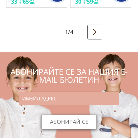
33
65
30
59
€
лв.
€
лв.
1
/
4
АБОНИРАЙТЕ СЕ ЗА НАШИЯ E-
MAIL БЮЛЕТИН