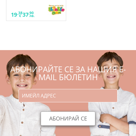
Грижовните котки
,38
,90
19
37
€
лв.
АБОНИРАЙТЕ СЕ ЗА НАШИЯ E-
MAIL БЮЛЕТИН