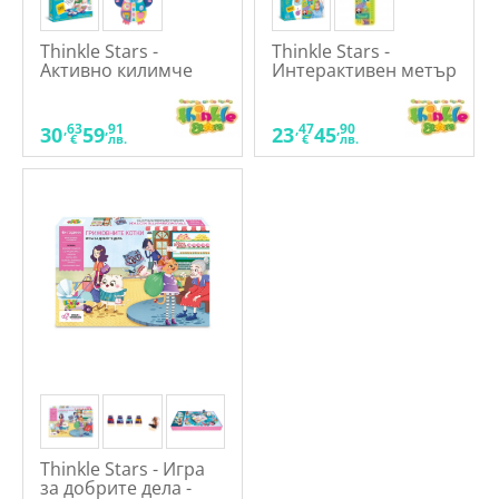
Thinkle Stars -
Thinkle Stars -
Активно килимче
Интерактивен метър
малкото пингвинче
весел зоопарк
,63
,91
,47
,90
30
59
23
45
€
лв.
€
лв.
Thinkle Stars - Игра
за добрите дела -