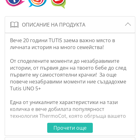
ОПИСАНИЕ НА ПРОДУКТА
Вече 20 години TUTIS заема важно място в
личната история на много семейства!
От споделените моменти до незабравимите
истории, от първия ден на твоето бебе до след
първите му самостоятелни крачки! За още
повече незабравими моменти ние създадохме
Tutis UNO 5+
Една от уникалните характеристики на тази
количка е вече добилата популярност
технология ThermoCot, която обгръща вашето
дете с грижа, осигурявайки идеална
Прочети още
температура, независимо от времето навън.