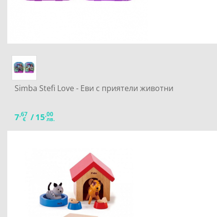
Simba Stefi Love - Еви с приятели животни
,67
,00
7
/
15
€
лв.