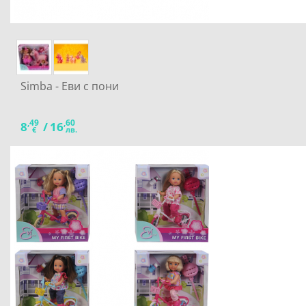
Simba - Еви с пони
,49
,60
8
/
16
€
лв.