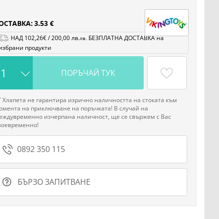
ОСТАВКА:
3.53 €
НАД
102
,26
€
/
200
,00
лв.
БЕЗПЛАТНА ДОСТАВКА на
лв.
избрани продукти
ПОРЪЧАЙ ТУК
Г Хлапета не гарантира изрично наличността на стоката към
омента на приключване на поръчката! В случай на
еждувременно изчерпана наличност, ще се свържем с Вас
воевременно!
0892 350 115
БЪРЗО ЗАПИТВАНЕ