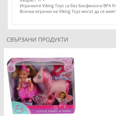
Възраст 1г +
Играчките Viking Toys са без бисфенол-и BPA f
Всички играчки на Viking Toys могат да се мия
СВЪРЗАНИ ПРОДУКТИ