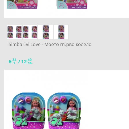
Simba Evi Love - Моето първо колело
,34
,40
6
/
12
€
лв.