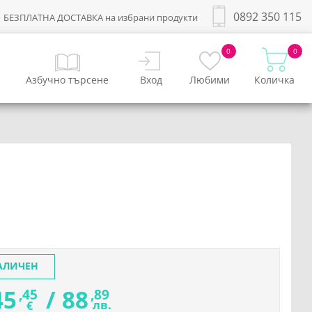
0892 350 115
БЕЗПЛАТНА ДОСТАВКА на избрани продукти
0
0
Азбучно търсене
Вход
Любими
Количка
АЛИЧЕН
45
/
88
,45
,89
лв.
€