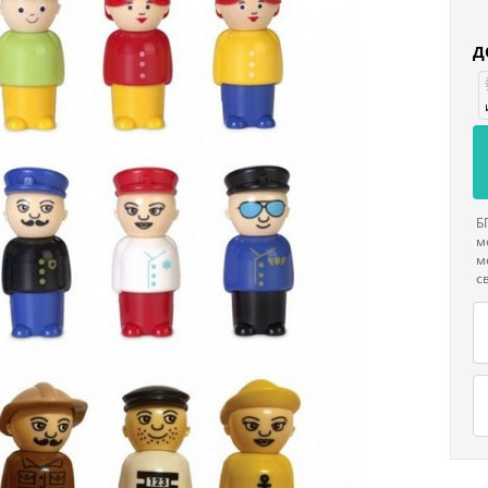
Д
Б
м
м
с