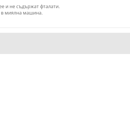
ree и не съдържат фталати.
т в миялна машина.