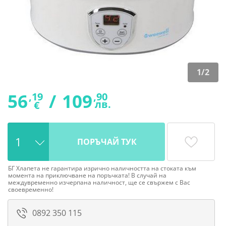
1
/
2
56
/
109
,19
,90
лв.
€
ПОРЪЧАЙ ТУК
БГ Хлапета не гарантира изрично наличността на стоката към
момента на приключване на поръчката! В случай на
междувременно изчерпана наличност, ще се свържем с Вас
своевременно!
0892 350 115