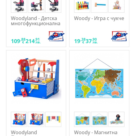
Woodyland - Детска
Woody - Игра с чукче
многофункционална
количка за кукли,
Котета
,88
,91
,38
,90
109
214
19
37
€
лв.
€
лв.
Woodyland
Woody - Магнитна