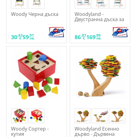
Woody Черна дъска
Woodyland -
Двустранна дъска за
писане с ролка
хартия и магнитни
букви
,63
,91
,87
,90
30
59
86
169
€
лв.
€
лв.
Woody Сортер -
Woodyland Есенно
кутия
дърво - Дървена