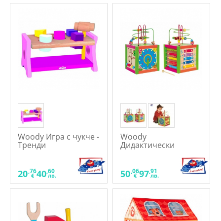
Woody Игра с чукче -
Woody
Тренди
Дидактически
цветен куб
,76
,60
,06
,91
20
40
50
97
€
лв.
€
лв.