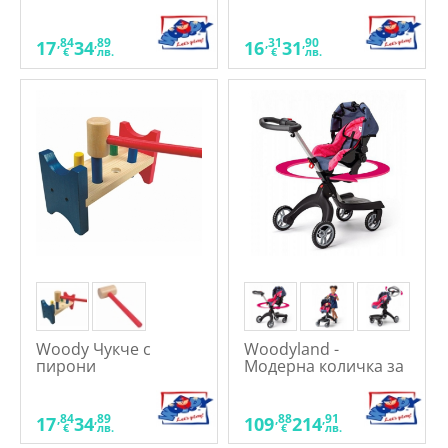
игра за баланс
,84
,89
,31
,90
17
34
16
31
€
лв.
€
лв.
Woody Чукче с
Woodyland -
пирони
Модерна количка за
кукли и столче за
кола, 2 в 1
,84
,89
,88
,91
17
34
109
214
€
лв.
€
лв.