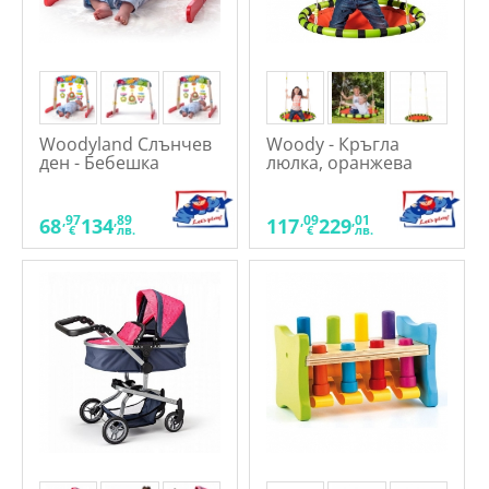
Woodyland Слънчев
Woody - Кръгла
ден - Бебешка
люлка, оранжева
активна гимнастика
,97
,89
,09
,01
68
134
117
229
€
лв.
€
лв.