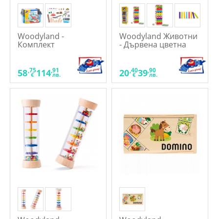
Woodyland -
Woodyland Животни
Комплект
- Дървена цветна
миньорско влакче с
дженга със зарче
батерии, 63 части
,75
,91
,40
,90
58
114
20
39
€
лв.
€
лв.