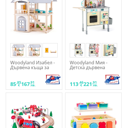
Woodyland Изабел -
Woodyland Мия -
Дървена къща за
Детска дървена
кукли, с
кухня, със звуци и
обзавеждане
светлини
,85
,91
,46
,91
85
167
113
221
€
лв.
€
лв.