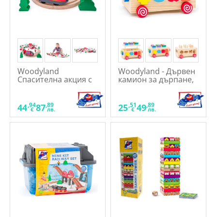
Woodyland
Woodyland - Дървен
Спасителна акция с
камион за дърпане,
пожарникари -
низанка и сортер, 3
Дървен влак с релси,
в 1
с батерия
,94
,89
,51
,89
44
87
25
49
€
лв.
€
лв.