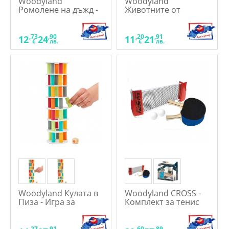
Woodyland
Woodyland
Ромолене на дъжд -
Животните от
Дървена играчка
фермата - Детско
домино
,73
,90
,20
,91
12
24
11
21
€
лв.
€
лв.
Woodyland Кулата в
Woodyland CROSS -
Пиза - Игра за
Комплект за тенис
баланс
на маса с две хилки,
топчета и мрежа
,27
,91
,60
,89