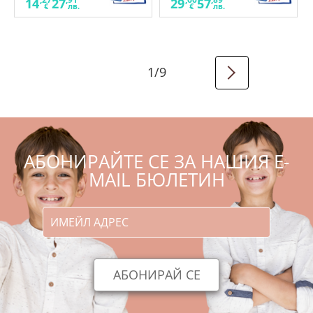
14
27
29
57
€
лв.
€
лв.
1
/
9
АБОНИРАЙТЕ СЕ ЗА НАШИЯ E-
MAIL БЮЛЕТИН