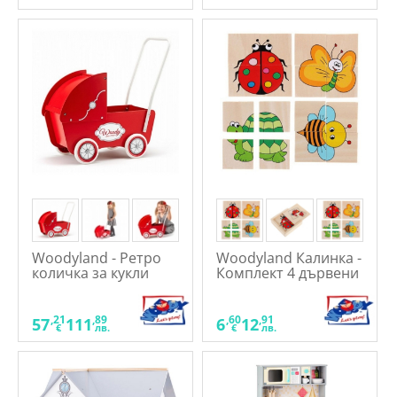
Woodyland - Ретро
Woodyland Калинка -
количка за кукли
Комплект 4 дървени
пъзела
,21
,89
,60
,91
57
111
6
12
€
лв.
€
лв.