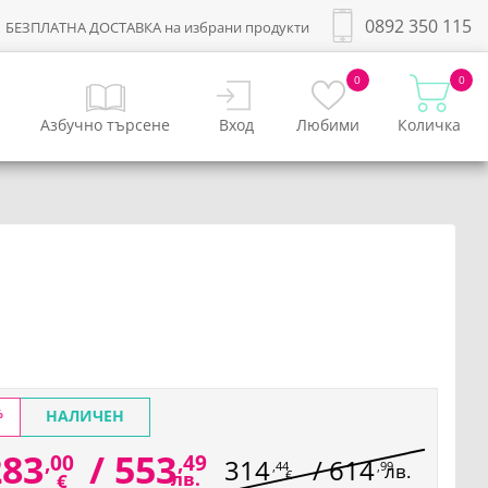
0892 350 115
БЕЗПЛАТНА ДОСТАВКА на избрани продукти
0
0
Азбучно търсене
Вход
Любими
Количка
%
НАЛИЧЕН
283
/
553
,00
,49
314
/
614
,44
,99
лв.
лв.
€
€