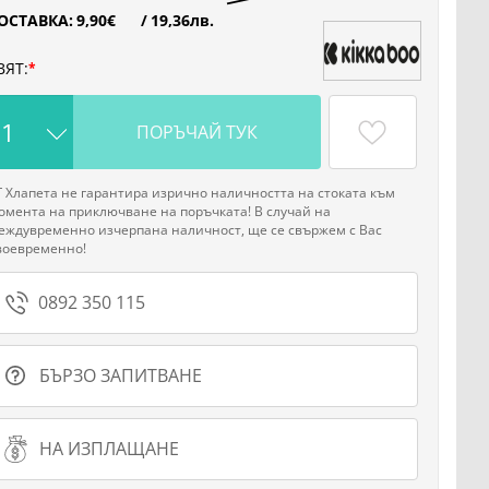
ОСТАВКА:
9
,90
€
/
19
,36
лв.
ВЯТ:
ПОРЪЧАЙ ТУК
Г Хлапета не гарантира изрично наличността на стоката към
омента на приключване на поръчката! В случай на
еждувременно изчерпана наличност, ще се свържем с Вас
воевременно!
0892 350 115
БЪРЗО ЗАПИТВАНЕ
НА ИЗПЛАЩАНЕ