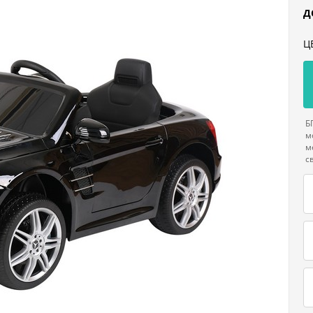
Д
Ц
Б
м
м
с