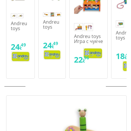
Andreu
Andreu
toys
toys
Игра
Andre
Забавни
Andreu toys
нагоре,
toys
сенки
Игра с чукче
надолу
Косте
24
,49
24
,49
Подскачащи
-
€
за дъ
€
животни
автобус
18
,41
22
,96
€
€
ПОСЛЕДНО РАЗГЛЕДАНИ