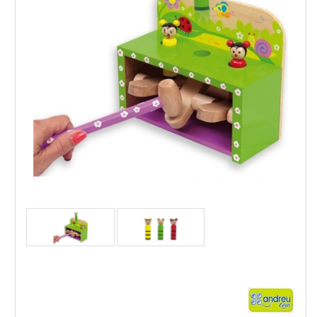
Andreu toys Игра с чукче Подскачащи животни
21
,42