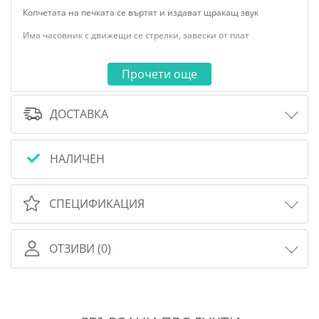
Копчетата на печката се въртят и издават щракащ звук
Има часовник с движещи се стрелки, завески от плат
голямо пространство под мивката
Прочети още
Надеждна и здрава конструкция
ДОСТАВКА
НАЛИЧЕН
СПЕЦИФИКАЦИЯ
ОТЗИВИ (0)