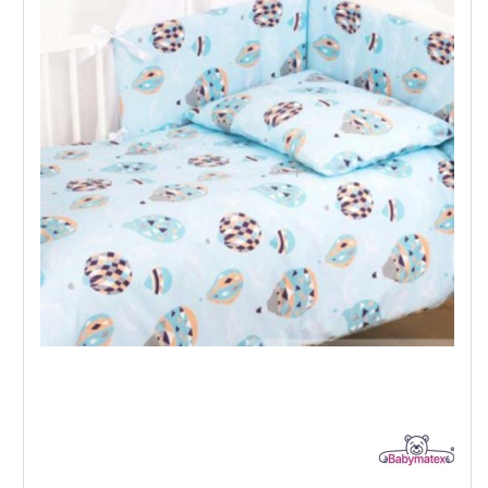
Baby Matex Trendy - Спален комплект 3 части
,37
,90
64
125
€
лв.