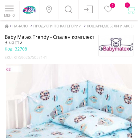
0
0
МЕНЮ
НАЧАЛО
ПРОДУКТИ ПО КАТЕГОРИИ
КОШАРИ,МЕБЕЛИ И АКСЕСО
Baby Matex Trendy - Спален комплект
3 части
Код:
32708
SKU:
RT/5902675057141