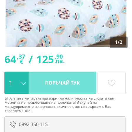
1
/
2
64
/
125
,37
,90
лв.
€
ПОРЪЧАЙ ТУК
БГ Хлапета не гарантира изрично наличността на стоката към
момента на приключване на поръчката! В случай на
междувременно изчерпана наличност, ще се свържем с Вас
своевременно!
0892 350 115