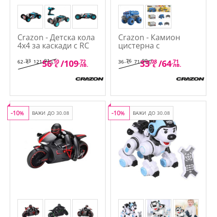
Crazon - Детска кола
Crazon - Камион
4х4 за каскади с RC
цистерна с
управление
музикални и
светлинни ефекти
,33
,91
,76
,90
56
,10
/
109
,72
33
,08
/
64
,71
62
121
36
71
€
лв.
€
лв.
лв.
лв.
€
€
-10
-10
%
ВАЖИ ДО 30.08
%
ВАЖИ ДО 30.08