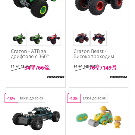
Crazon - АТВ за
Crazon Beast -
дрифтове с 360°
Високопроходим
въртене звукови и
джип за различни
светлинни ефекти
терени
,78
,89
,82
,89
34
,00
/
66
,50
76
,34
/
149
,30
37
73
84
165
€
лв.
€
лв.
лв.
лв.
€
€
-10
-10
%
ВАЖИ ДО 30.08
%
ВАЖИ ДО 30.08