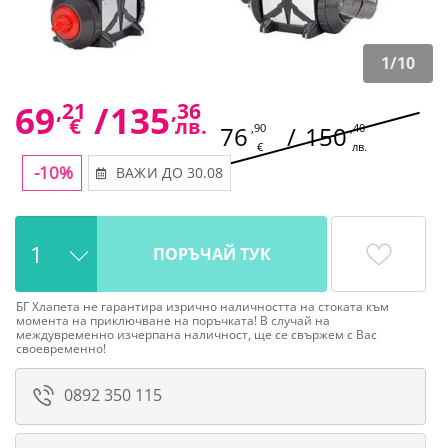
1
/
10
69
,21
/
135
,36
€
лв.
76
,90
/
150
,40
€
лв.
-10%
ВАЖИ ДО 30.08
ПОРЪЧАЙ ТУК
БГ Хлапета не гарантира изрично наличността на стоката към
момента на приключване на поръчката! В случай на
междувременно изчерпана наличност, ще се свържем с Вас
своевременно!
0892 350 115