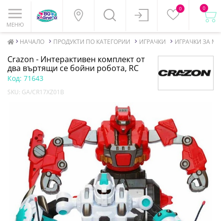
0
0
МЕНЮ
НАЧАЛО
ПРОДУКТИ ПО КАТЕГОРИИ
ИГРАЧКИ
ИГРАЧКИ ЗА М
Crazon - Интерактивен комплект от
два въртящи се бойни робота, RC
Код:
71643
SKU:
GA/CR17XZ01B