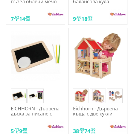
пъзел облечи мечо
балансова кула
,62
,90
,66
,89
7
14
9
18
€
лв.
€
лв.
EICHHORN - Дървена
Eichhorn - Дървена
дъска за писане с
къща с две кукли
молив; 25X18 см
,11
,99
,09
,50
5
9
38
74
€
лв.
€
лв.