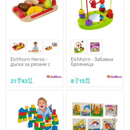
Eichhorn Heros -
Eichhorn - Забавна
дъска за рязане с
броеница
плодове
,99
,01
,13
,90
21
43
8
15
€
лв.
€
лв.