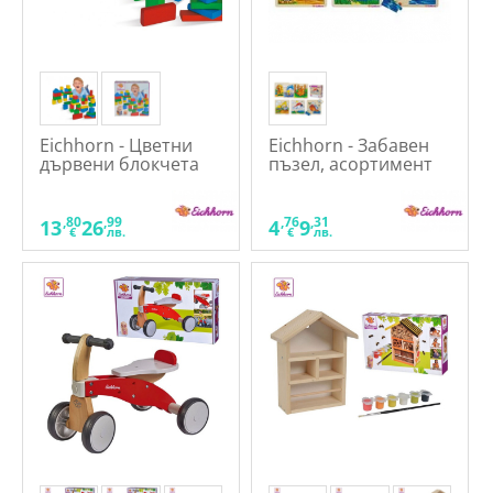
Eichhorn - Цветни
Eichhorn - Забавен
дървени блокчета
пъзел, асортимент
50бр.
,80
,99
,76
,31
13
26
4
9
€
лв.
€
лв.