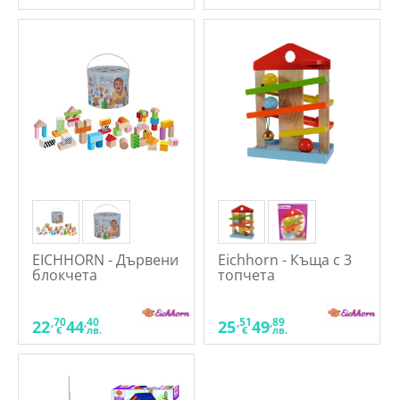
EICHHORN - Дървени
Eichhorn - Къща с 3
блокчета
топчета
,70
,40
,51
,89
22
44
25
49
€
лв.
€
лв.