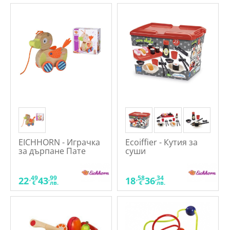
EICHHORN - Играчка
Ecoiffier - Кутия за
за дърпане Пате
суши
,49
,99
,58
,34
22
43
18
36
€
лв.
€
лв.