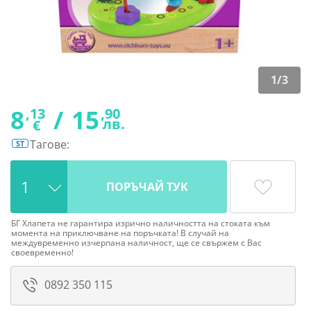
1
/
3
8
/
15
,13
,90
лв.
€
Тагове:
ST
ПОРЪЧАЙ ТУК
БГ Хлапета не гарантира изрично наличността на стоката към
момента на приключване на поръчката! В случай на
междувременно изчерпана наличност, ще се свържем с Вас
своевременно!
0892 350 115