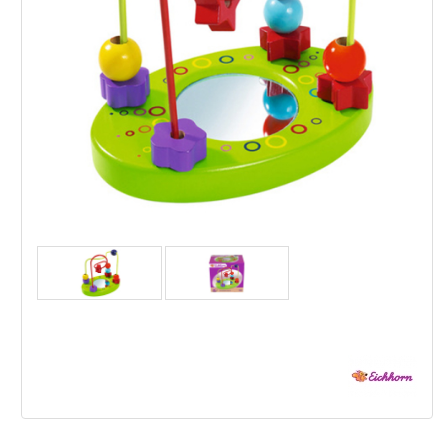
Eichhorn - Забавна броеница
,13
,90
8
15
€
лв.