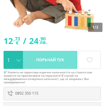
1
/
3
12
/
24
,73
,90
лв.
€
ПОРЪЧАЙ ТУК
БГ Хлапета не гарантира изрично наличността на стоката към
момента на приключване на поръчката! В случай на
междувременно изчерпана наличност, ще се свържем с Вас
своевременно!
0892 350 115