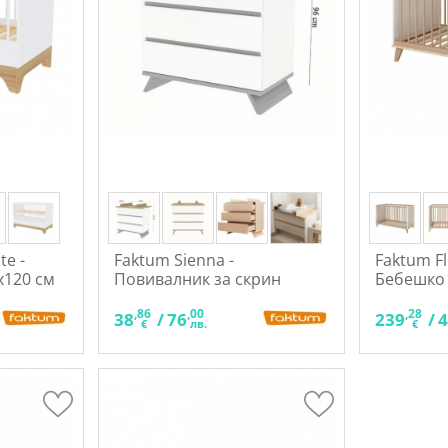
te -
Faktum Sienna -
Faktum Fl
x120 см
Повивалник за скрин
Бебешко 
,86
,00
,28
38
/
76
239
/
€
лв.
€