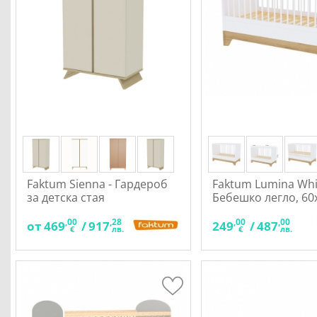
Faktum Sienna - Гардероб
Faktum Lumina Whi
за детска стая
Бебешко легло, 60
,00
,28
,00
,00
от
469
/
917
249
/
487
€
лв.
€
лв.