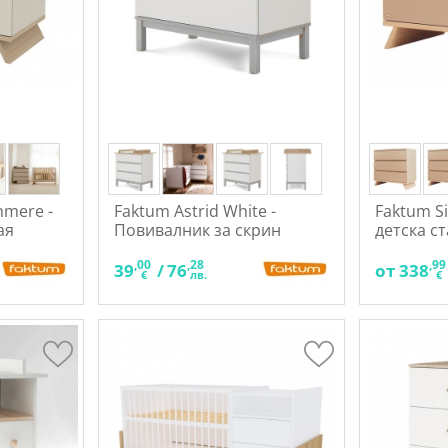
hmere -
Faktum Astrid White -
Faktum Si
ая
Повивалник за скрин
детска с
,00
,28
,99
39
/
76
от
338
€
лв.
€