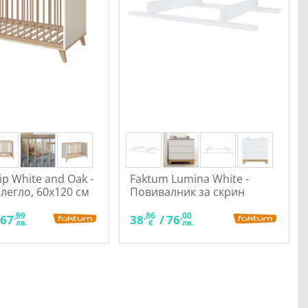
ip White and Oak -
Faktum Lumina White -
легло, 60x120 см
Повивалник за скрин
,99
,86
,00
467
38
/
76
лв.
€
лв.