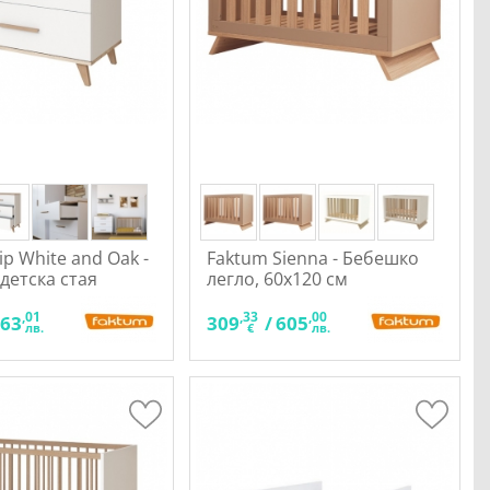
ip White and Oak -
Faktum Sienna - Бебешко
 детска стая
легло, 60x120 см
,01
,33
,00
663
309
/
605
лв.
€
лв.