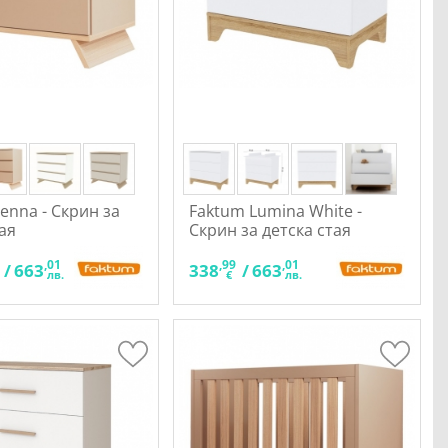
enna - Скрин за
Faktum Lumina White -
тая
Скрин за детска стая
,01
,99
,01
/
663
338
/
663
лв.
€
лв.