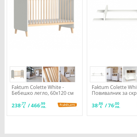
Faktum Colette White -
Faktum Colette Whit
Бебешко легло, 60x120 см
Повивалник за ск
,77
,99
,86
,00
238
/
466
38
/
76
€
лв.
€
лв.