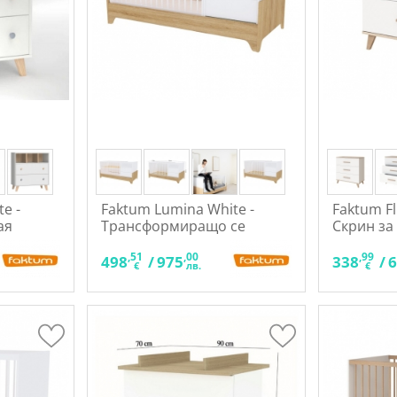
e -
Faktum Lumina White -
Faktum Fl
ая
Трансформиращо се
Скрин за
бебешко легло 3 в 1
,51
,00
,99
498
/
975
338
/
€
лв.
€