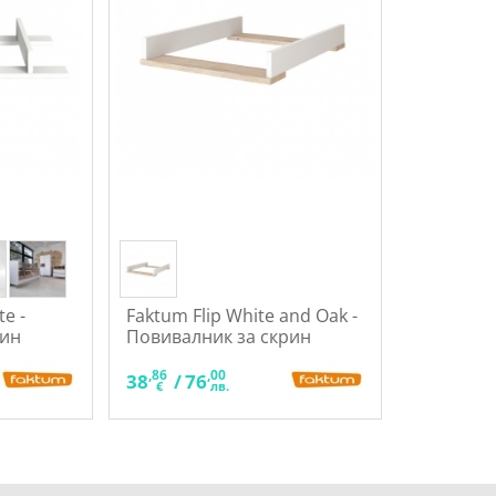
e -
Faktum Flip White and Oak -
рин
Повивалник за скрин
,86
,00
38
/
76
€
лв.