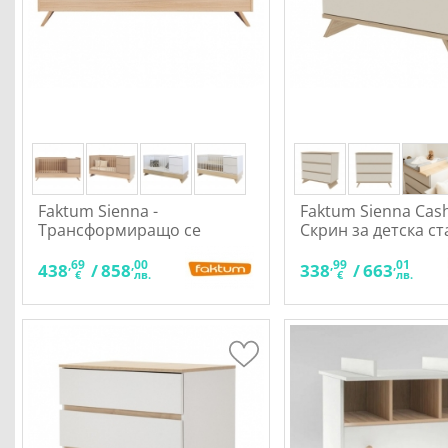
Faktum Sienna -
Faktum Sienna Cas
Трансформиращо се
Скрин за детска ст
бебешко легло 3 в 1
,69
,00
,99
,01
438
/
858
338
/
663
€
лв.
€
лв.