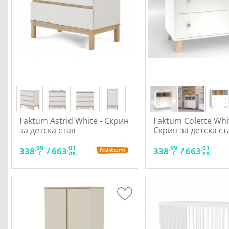
Faktum Astrid White - Скрин
Faktum Colette Whit
за детска стая
Скрин за детска ст
,99
,01
,99
,01
338
/
663
338
/
663
€
лв.
€
лв.