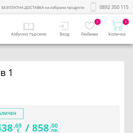
0892 350 115
БЕЗПЛАТНА ДОСТАВКА на избрани продукти
0
0
Азбучно търсене
Вход
Любими
Количка
в 1
АЛИЧЕН
438
/
858
,69
,00
лв.
€