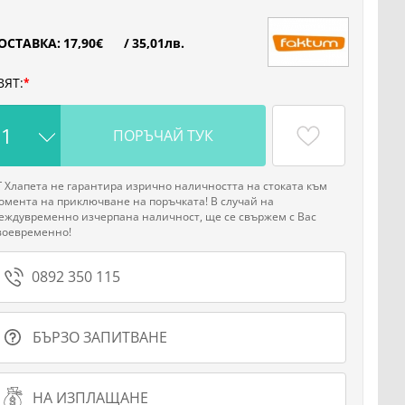
ОСТАВКА:
17
,90
€
/
35
,01
лв.
ВЯТ:
ПОРЪЧАЙ ТУК
Г Хлапета не гарантира изрично наличността на стоката към
омента на приключване на поръчката! В случай на
еждувременно изчерпана наличност, ще се свържем с Вас
воевременно!
0892 350 115
БЪРЗО ЗАПИТВАНЕ
НА ИЗПЛАЩАНЕ