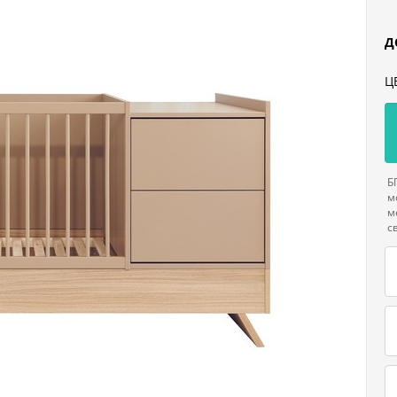
Д
Ц
Б
м
м
с