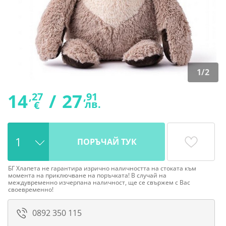
1
/
2
14
/
27
,27
,91
лв.
€
ПОРЪЧАЙ ТУК
БГ Хлапета не гарантира изрично наличността на стоката към
момента на приключване на поръчката! В случай на
междувременно изчерпана наличност, ще се свържем с Вас
своевременно!
0892 350 115