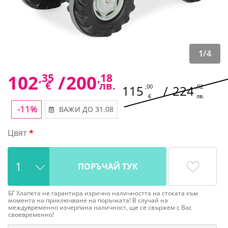
1
/
4
102
,35
/
200
,18
€
лв.
115
,00
/
224
,92
€
лв.
-11%
ВАЖИ ДО 31.08
Цвят
ПОРЪЧАЙ ТУК
БГ Хлапета не гарантира изрично наличността на стоката към
момента на приключване на поръчката! В случай на
междувременно изчерпана наличност, ще се свържем с Вас
своевременно!