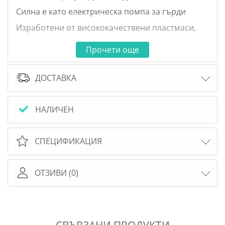
Силна е като електрическа помпа за гърди
Изработени от висококачествени пластмаси,
които са тествани за съвместимост с кожата
Прочети още
Мека вложка за ефект на масаж
Хигиенично - ценната кърма се влива директно
ДОСТАВКА
в бутилката
Състои се от няколко части лесни за
почистване
НАЛИЧЕН
СПЕЦИФИКАЦИЯ
ОТЗИВИ (0)